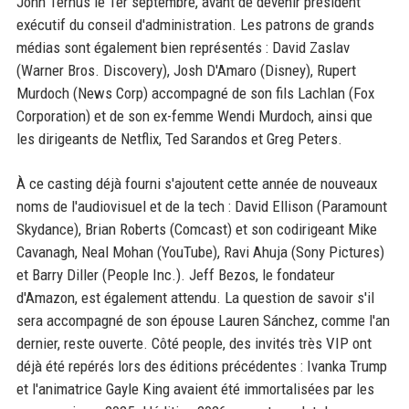
John Ternus le 1er septembre, avant de devenir président
exécutif du conseil d'administration. Les patrons de grands
médias sont également bien représentés : David Zaslav
(Warner Bros. Discovery), Josh D'Amaro (Disney), Rupert
Murdoch (News Corp) accompagné de son fils Lachlan (Fox
Corporation) et de son ex-femme Wendi Murdoch, ainsi que
les dirigeants de Netflix, Ted Sarandos et Greg Peters.
À ce casting déjà fourni s'ajoutent cette année de nouveaux
noms de l'audiovisuel et de la tech : David Ellison (Paramount
Skydance), Brian Roberts (Comcast) et son codirigeant Mike
Cavanagh, Neal Mohan (YouTube), Ravi Ahuja (Sony Pictures)
et Barry Diller (People Inc.). Jeff Bezos, le fondateur
d'Amazon, est également attendu. La question de savoir s'il
sera accompagné de son épouse Lauren Sánchez, comme l'an
dernier, reste ouverte. Côté people, des invités très VIP ont
déjà été repérés lors des éditions précédentes : Ivanka Trump
et l'animatrice Gayle King avaient été immortalisées par les