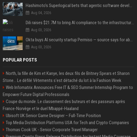
Hashimoto’s Superlogical bets that agentic software development needs more than a better terminal
Aug 04, 2026
Dili raises $21.7M to bring AI compliance to the infrastructure boom
Aug 03, 2026
Okta buys AI security startup Permiso — source says for about $200M
Aug 03, 2026
POPULAR POSTS
North, la fille de Kim et Kanye, les deux fils de Britney Spears et Sharon
Stone... Le défilé Vêtements s'est détaché du lot à la Fashion Week
Web Infomatrix Announces Free IT & SEO Summer Internship Program to
Empower Future Digital Professionals
Coupe du monde. Le classement des buteurs et des passeurs après
France-Norvège et le duel Mbappé-Haaland
Ubisoft UK Senior Game Designer – Full-Time Position
Top Media Distribution Platforms USA for Tech and Crypto Companies
Thomas Cook UK - Senior Corporate Travel Manager
Premium Crypto Press Release Distribution for Instant Media Coverage