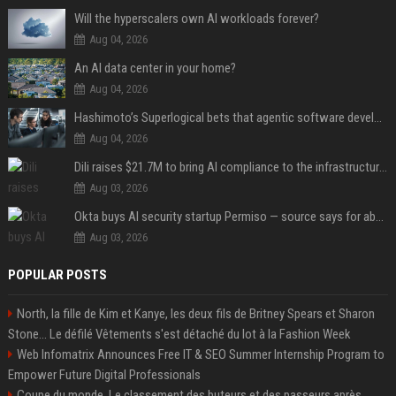
Will the hyperscalers own AI workloads forever?
Aug 04, 2026
An AI data center in your home?
Aug 04, 2026
Hashimoto’s Superlogical bets that agentic software development needs more than a better terminal
Aug 04, 2026
Dili raises $21.7M to bring AI compliance to the infrastructure boom
Aug 03, 2026
Okta buys AI security startup Permiso — source says for about $200M
Aug 03, 2026
POPULAR POSTS
North, la fille de Kim et Kanye, les deux fils de Britney Spears et Sharon
Stone... Le défilé Vêtements s'est détaché du lot à la Fashion Week
Web Infomatrix Announces Free IT & SEO Summer Internship Program to
Empower Future Digital Professionals
Coupe du monde. Le classement des buteurs et des passeurs après