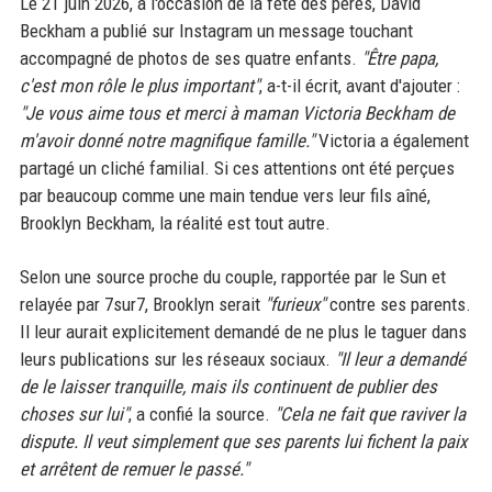
Le 21 juin 2026, à l'occasion de la fête des pères, David
Beckham a publié sur Instagram un message touchant
accompagné de photos de ses quatre enfants.
"Être papa,
c'est mon rôle le plus important"
, a-t-il écrit, avant d'ajouter :
"Je vous aime tous et merci à maman Victoria Beckham de
m'avoir donné notre magnifique famille."
Victoria a également
partagé un cliché familial. Si ces attentions ont été perçues
par beaucoup comme une main tendue vers leur fils aîné,
Brooklyn Beckham, la réalité est tout autre.
Selon une source proche du couple, rapportée par le Sun et
relayée par 7sur7, Brooklyn serait
"furieux"
contre ses parents.
Il leur aurait explicitement demandé de ne plus le taguer dans
leurs publications sur les réseaux sociaux.
"Il leur a demandé
de le laisser tranquille, mais ils continuent de publier des
choses sur lui"
, a confié la source.
"Cela ne fait que raviver la
dispute. Il veut simplement que ses parents lui fichent la paix
et arrêtent de remuer le passé."