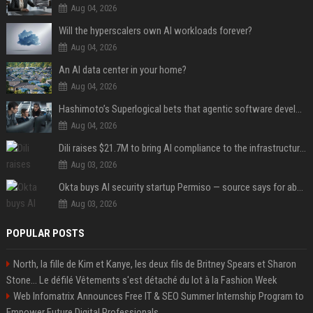
Aug 04, 2026
Will the hyperscalers own AI workloads forever?
Aug 04, 2026
An AI data center in your home?
Aug 04, 2026
Hashimoto’s Superlogical bets that agentic software development needs more than a better terminal
Aug 04, 2026
Dili raises $21.7M to bring AI compliance to the infrastructure boom
Aug 03, 2026
Okta buys AI security startup Permiso — source says for about $200M
Aug 03, 2026
POPULAR POSTS
North, la fille de Kim et Kanye, les deux fils de Britney Spears et Sharon
Stone... Le défilé Vêtements s'est détaché du lot à la Fashion Week
Web Infomatrix Announces Free IT & SEO Summer Internship Program to
Empower Future Digital Professionals