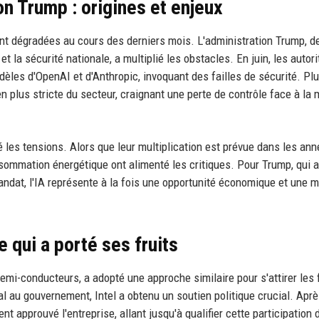
on Trump : origines et enjeux
ont dégradées au cours des derniers mois. L'administration Trump, d
t la sécurité nationale, a multiplié les obstacles. En juin, les autori
dèles d'OpenAI et d'Anthropic, invoquant des failles de sécurité. Pl
 plus stricte du secteur, craignant une perte de contrôle face à la
é les tensions. Alors que leur multiplication est prévue dans les an
sommation énergétique ont alimenté les critiques. Pour Trump, qui a
ndat, l'IA représente à la fois une opportunité économique et une 
e qui a porté ses fruits
 semi-conducteurs, a adopté une approche similaire pour s'attirer les
l au gouvernement, Intel a obtenu un soutien politique crucial. Apr
 approuvé l'entreprise, allant jusqu'à qualifier cette participation 