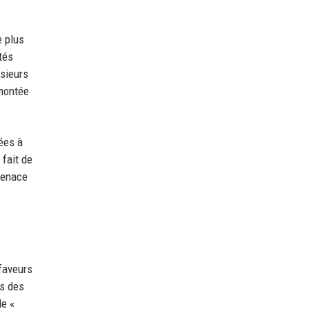
e plus
tés
usieurs
 montée
nées à
 fait de
menace
 faveurs
ès des
de «