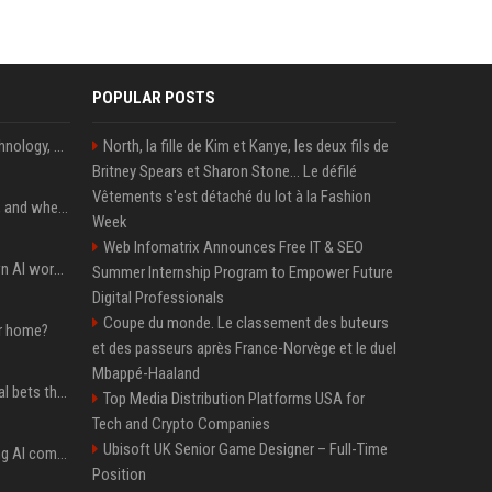
POPULAR POSTS
AnandTech Forums: Technology, Hardware, Software, and Deals
North, la fille de Kim et Kanye, les deux fils de
Britney Spears et Sharon Stone... Le défilé
Vêtements s'est détaché du lot à la Fashion
When you should use AI, and when you shouldn’t
Week
Web Infomatrix Announces Free IT & SEO
Will the hyperscalers own AI workloads forever?
Summer Internship Program to Empower Future
Digital Professionals
Coupe du monde. Le classement des buteurs
ur home?
et des passeurs après France-Norvège et le duel
Mbappé-Haaland
Hashimoto’s Superlogical bets that agentic software development needs more than a better terminal
Top Media Distribution Platforms USA for
Tech and Crypto Companies
Ubisoft UK Senior Game Designer – Full-Time
Dili raises $21.7M to bring AI compliance to the infrastructure boom
Position