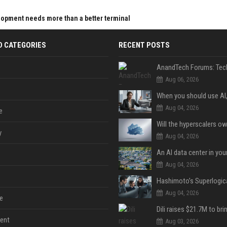
elopment needs more than a better terminal
D CATEGORIES
RECENT POSTS
Aug 06, 2026
Aug 04, 2026
e
y
Aug 04, 2026
An AI data center in yo
Aug 04, 2026
Aug 04, 2026
e
ent
Aug 03, 2026