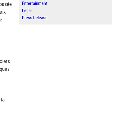
Entertainment
 basée
Legal
aix
Press Release
ce
ciers.
iques,
ta,