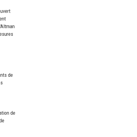
ouvert
ent
d'Altman
mesures
ants de
es
ation de
 de