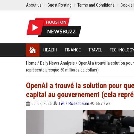
About us
Guest Posting
Terms and Conditions
Cookie 
HEALTH
FINANCE
TRAVEL
TECHNOLOG
Home
/
Daily News Analysis
/
OpenAI a trouvé la solution pour
représente presque 50 milliards de dollars)
OpenAI a trouvé la solution pour que
capital au gouvernement (cela repré
Jul 02, 2026
Twila Rosenbaum
66 views