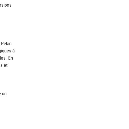
nsions
. Pékin
giques à
les. En
s et
e un