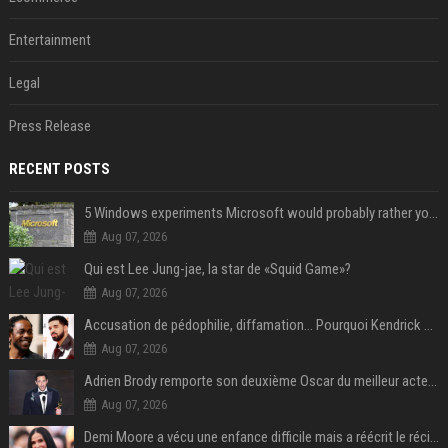
Entertainment
Legal
Press Release
RECENT POSTS
5 Windows experiments Microsoft would probably rather you forgot
Aug 07, 2026
Qui est Lee Jung-jae, la star de «Squid Game»?
Aug 07, 2026
Accusation de pédophilie, diffamation… Pourquoi Kendrick Lamar et Drake se clashent jusqu’au Super Bowl ?
Aug 07, 2026
Adrien Brody remporte son deuxième Oscar du meilleur acteur et établit un nouveau record
Aug 07, 2026
Demi Moore a vécu une enfance difficile mais a réécrit le récit avec ses propres enfants