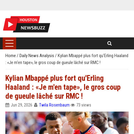
Home
/
Daily News Analysis
/
Kylian Mbappé plus fort qu'Erling Haaland
: «Je m'en tape», le gros coup de gueule lâché sur RMC !
Kylian Mbappé plus fort qu'Erling
Haaland : «Je m'en tape», le gros coup
de gueule lâché sur RMC !
Jun 29, 2026
Twila Rosenbaum
73 views