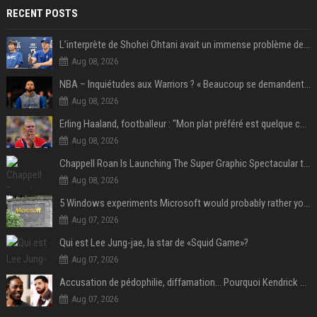
RECENT POSTS
L’interprète de Shohei Ohtani avait un immense problème de jeu
Aug 08, 2026
NBA – Inquiétudes aux Warriors ? « Beaucoup se demandent si l’état d’esprit de Stephen Curry pourrait évoluer »
Aug 08, 2026
Erling Haaland, footballeur : "Mon plat préféré est quelque chose que je ne peux presque jamais manger. Mais je dois l'avouer, j'adore ça"
Aug 08, 2026
Chappell Roan Is Launching The Super Graphic Spectacular to Benefit Trans Youth & LGBTQ+ Communities
Aug 08, 2026
5 Windows experiments Microsoft would probably rather you forgot
Aug 07, 2026
Qui est Lee Jung-jae, la star de «Squid Game»?
Aug 07, 2026
Accusation de pédophilie, diffamation… Pourquoi Kendrick Lamar et Drake se clashent jusqu’au Super Bowl ?
Aug 07, 2026